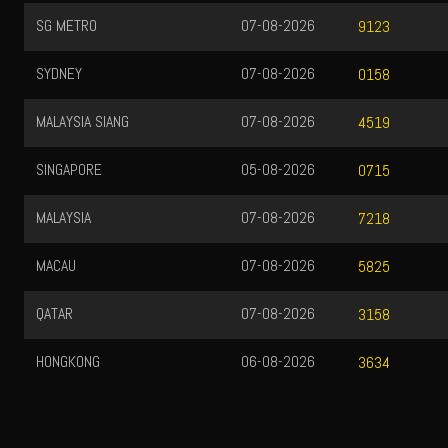
SG METRO
07-08-2026
9123
SYDNEY
07-08-2026
0158
MALAYSIA SIANG
07-08-2026
4519
SINGAPORE
05-08-2026
0715
MALAYSIA
07-08-2026
7218
MACAU
07-08-2026
5825
QATAR
07-08-2026
3158
HONGKONG
06-08-2026
3634