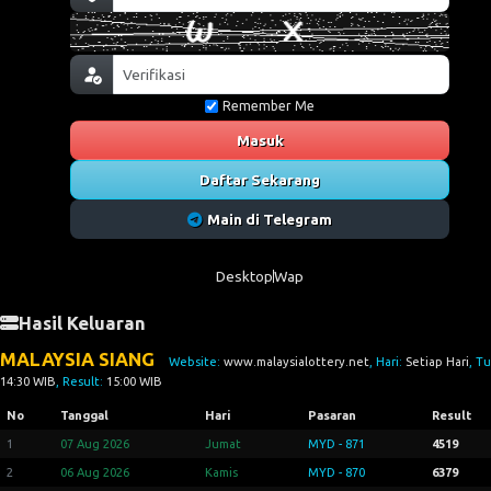
Remember Me
Masuk
Daftar Sekarang
Main di Telegram
Desktop
Wap
Hasil Keluaran
MALAYSIA SIANG
Website:
www.malaysialottery.net
, Hari:
Setiap Hari
, T
14:30 WIB
, Result:
15:00 WIB
No
Tanggal
Hari
Pasaran
Result
1
07 Aug 2026
Jumat
MYD - 871
4519
2
06 Aug 2026
Kamis
MYD - 870
6379